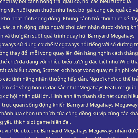
 chơi lấy bối cảnh nông trại giàu có, nơi các biểu tượng là
ng vật nuôi quen thuộc như heo, bò, gà cùng các quả cỏ và
 kho hoạt hình sống động. Khung cảnh trò chơi thiết kế đầ
 sắc, sinh động, giúp người chơi cảm nhận được không khí
n và thư giãn suốt quá trình quay hũ. Barnyard Megahays
aways sử dụng cơ chế Megaways nổi tiếng với số đường t
ởng thay đổi mỗi vòng quay lên đến hàng nghìn cách thắng
chế chơi đa dạng với nhiều biểu tượng đặc biệt như Wild th
 tất cả biểu tượng, Scatter kích hoạt vòng quay miễn phí k
o các tính năng nhân thưởng hấp dẫn. Người chơi có thể trả
iệm các vòng bonus đặc sắc như "Megahays Feature" giúp
g cơ hội nhận giải lớn. Hình ảnh âm thanh sắc nét cùng hiệ
 trực quan sống động khiến Barnyard Megahays Megaway
 thành lựa chọn ưa thích của cộng đồng ku vip cùng các kh
g yêu thích slot game hiện đại.
 kuvip10club.com, Barnyard Megahays Megaways nhận đượ