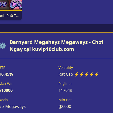
Thành Phố Tình Yêu
Barnyard Megahays Megaways - Chơi
⚙️
Ngay tại kuvip10club.com
RTP
Volatility
96.45%
Rất Cao ⚡⚡⚡⚡⚡
Max Win
Paylines
x10000
117649
Reels
Min Bet
6 x Megaways
₫2.000