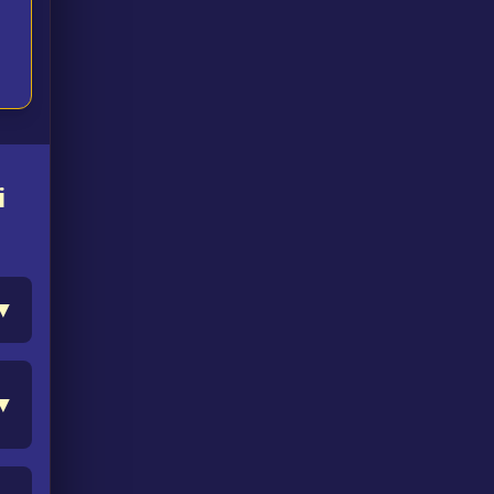
i
▼
▼