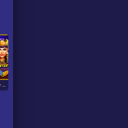
John Hunter và Lăng Mộ của Nữ Hoàng Scarab