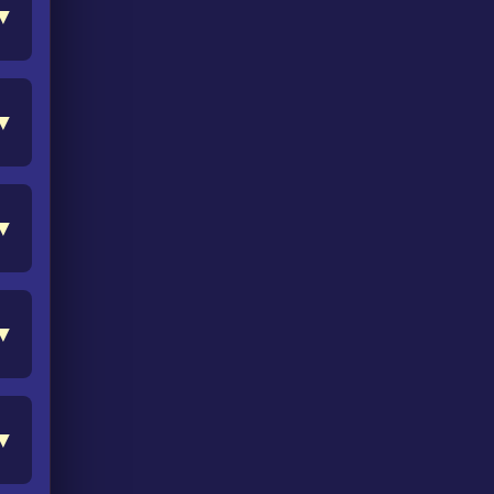
▼
▼
▼
▼
▼