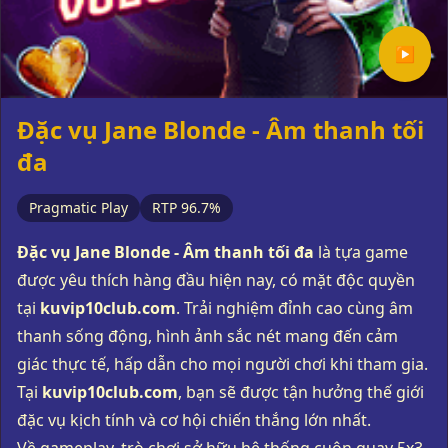
▶
Đặc vụ Jane Blonde - Âm thanh tối
đa
Pragmatic Play
RTP 96.7%
Đặc vụ Jane Blonde - Âm thanh tối đa
là tựa game
được yêu thích hàng đầu hiện nay, có mặt độc quyền
tại
kuvip10club.com
. Trải nghiệm đỉnh cao cùng âm
thanh sống động, hình ảnh sắc nét mang đến cảm
giác thực tế, hấp dẫn cho mọi người chơi khi tham gia.
Tại
kuvip10club.com
, bạn sẽ được tận hưởng thế giới
đặc vụ kịch tính và cơ hội chiến thắng lớn nhất.