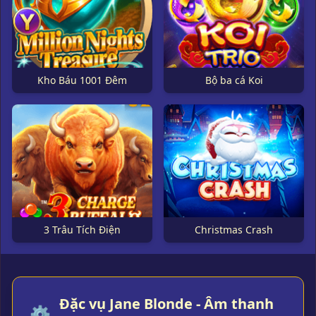
Kho Báu 1001 Đêm
Bộ ba cá Koi
3 Trâu Tích Điện
Christmas Crash
Đặc vụ Jane Blonde - Âm thanh
⚙️