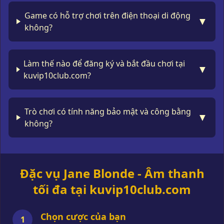
Game có hỗ trợ chơi trên điện thoại di động
▼
không?
Làm thế nào để đăng ký và bắt đầu chơi tại
▼
kuvip10club.com?
Trò chơi có tính năng bảo mật và công bằng
▼
không?
Đặc vụ Jane Blonde - Âm thanh
tối đa tại kuvip10club.com
Chọn cược của bạn
1