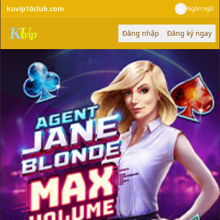
kuvip10club.com
Ngôn ngữ
Đăng nhập
Đăng ký ngay