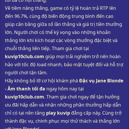
tối đa cơ hội thắng.
Về tiềm năng thắng, game có tỷ lệ hoàn trả RTP lên
đến 96.7%, cùng độ biến động trung bình đến cao
giúp cân bằng giữa số lần thắng và giá trị tiền thưởng
lớn. Người chơi có thể kỳ vọng vào những khoản
thắng lớn khi kích hoạt các vòng thưởng đặc biệt và
chuỗi thắng liên tiếp. Tham gia chơi tại
kuvip10club.com
giúp mọi trải nghiệm trở nên hoàn
hảo với tốc độ load nhanh, bảo mật tuyệt đối và hỗ trợ
người chơi tận tâm.
Hãy không bỏ lỡ cơ hội khám phá
Đặc vụ Jane Blonde
- Âm thanh tối đa
ngay hôm nay tại
kuvip10club.com
. Tham gia chơi ngay để tận hưởng
ưu đãi hấp dẫn và nhận những phần thưởng hấp dẫn
chỉ có tại nền tảng
play kuvip
đẳng cấp này. Cùng trở
thành đặc vụ, chinh phục mọi thử thách và thắng lớn