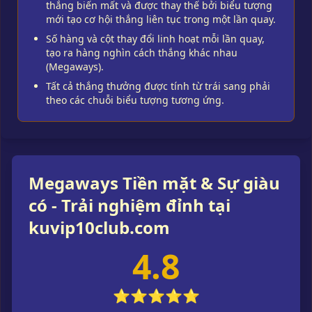
thắng biến mất và được thay thế bởi biểu tượng
mới tạo cơ hội thắng liên tục trong một lần quay.
Số hàng và cột thay đổi linh hoạt mỗi lần quay,
tạo ra hàng nghìn cách thắng khác nhau
(Megaways).
Tất cả thắng thưởng được tính từ trái sang phải
theo các chuỗi biểu tượng tương ứng.
Megaways Tiền mặt & Sự giàu
có - Trải nghiệm đỉnh tại
kuvip10club.com
4.8
⭐⭐⭐⭐⭐