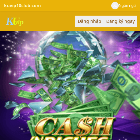
kuvip10club.com
Ngôn ngữ
Đăng nhập
Đăng ký ngay