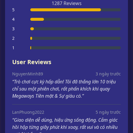
1287 Reviews
5
4
3
2
1
User Reviews
NguyenMinh89
3 ngày trước
“Trò chơi cực kỳ hấp dẫn! Tôi đã thắng lớn 10 triệu
chỉ sau một phiên chơi, rất phấn khích khi quay
Megaways Tiền mặt & Sự giàu có.”
LanPhuong2022
5 ngày trước
“Giao diện dễ dùng, hiệu ứng sống động. Cảm giác
hồi hộp từng giây phút khi xoay, rất vui và có nhiều