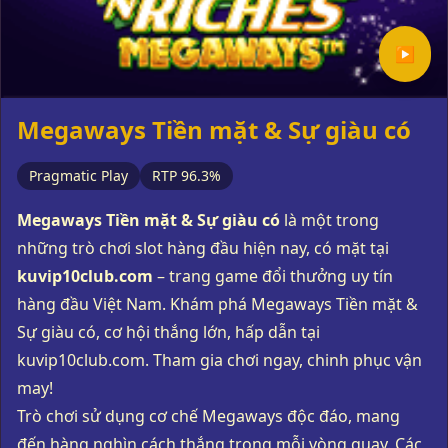
▶
Megaways Tiền mặt & Sự giàu có
Pragmatic Play
RTP 96.3%
Megaways Tiền mặt & Sự giàu có
là một trong
những trò chơi slot hàng đầu hiện nay, có mặt tại
kuvip10club.com
– trang game đổi thưởng uy tín
hàng đầu Việt Nam. Khám phá Megaways Tiền mặt &
Sự giàu có, cơ hội thắng lớn, hấp dẫn tại
kuvip10club.com. Tham gia chơi ngay, chinh phục vận
may!
Trò chơi sử dụng cơ chế Megaways độc đáo, mang
đến hàng nghìn cách thắng trong mỗi vòng quay. Các