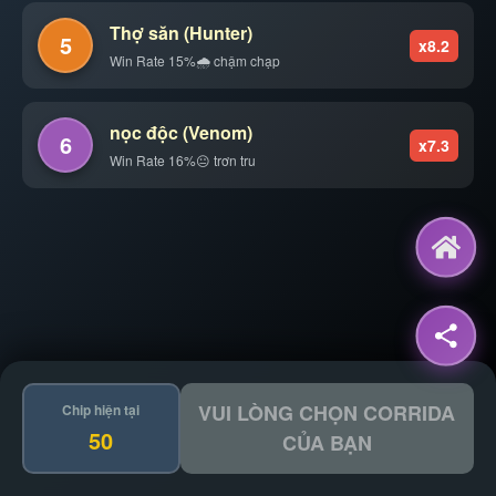
Thợ săn (Hunter)
5
x8.2
Win Rate 15%
🌧️ chậm chạp
nọc độc (Venom)
6
x7.3
Win Rate 16%
😐 trơn tru
VUI LÒNG CHỌN CORRIDA
Chip hiện tại
50
CỦA BẠN