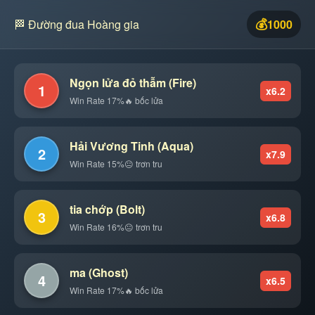
💰
🏁 Đường đua Hoàng gia
1000
Ngọn lửa đỏ thẫm (Fire)
1
x6.2
Win Rate 17%
🔥 bốc lửa
Hải Vương Tinh (Aqua)
2
x7.9
Win Rate 15%
😐 trơn tru
tia chớp (Bolt)
3
x6.8
Win Rate 16%
😐 trơn tru
ma (Ghost)
4
x6.5
Win Rate 17%
🔥 bốc lửa