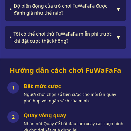
Độ biến động của trò chơi FuWaFaFa được
▼
đánh giá như thế nào?
Tôi có thể chơi thử FuWaFaFa miễn phí trước
▼
khi đặt cược thật không?
Hướng dẫn cách chơi FuWaFaFa
Đặt mức cược
1
Người chơi chọn số tiền cược cho mỗi lần quay
phù hợp với ngân sách của mình.
Quay vòng quay
2
Nhấn nút Quay để bắt đầu làm xoay các cuộn hình
và chờ đợi kết quả dừng lại.