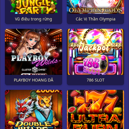
Vũ điệu trong rừng
Các Vị Thần Olympia
PLAYBOY HOANG DÃ
786 SLOT