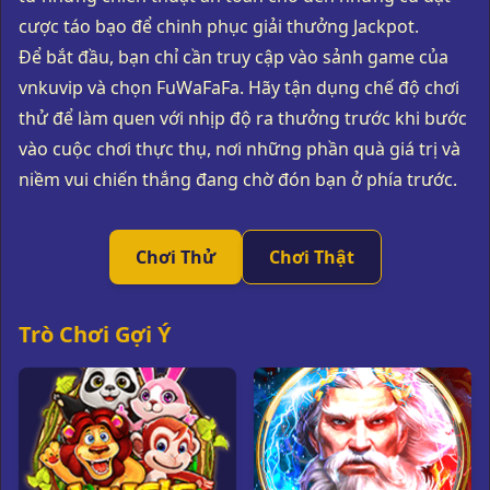
cược táo bạo để chinh phục giải thưởng Jackpot.
Để bắt đầu, bạn chỉ cần truy cập vào sảnh game của
vnkuvip và chọn FuWaFaFa. Hãy tận dụng chế độ chơi
thử để làm quen với nhịp độ ra thưởng trước khi bước
vào cuộc chơi thực thụ, nơi những phần quà giá trị và
niềm vui chiến thắng đang chờ đón bạn ở phía trước.
Chơi Thử
Chơi Thật
Trò Chơi Gợi Ý