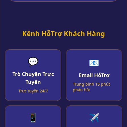
Kênh HỗTrợ Khách Hàng
💬
📧
Trò Chuyện Trực
Email HỗTrợ
Tuyến
Trung bình 15 phút
phản hồi
Trực tuyến 24/7
📱
✈️