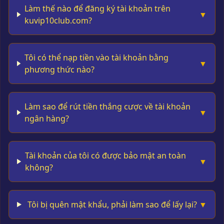
Làm thế nào để đăng ký tài khoản trên
▼
kuvip10club.com?
Tôi có thể nạp tiền vào tài khoản bằng
▼
phương thức nào?
Làm sao để rút tiền thắng cược về tài khoản
▼
ngân hàng?
Tài khoản của tôi có được bảo mật an toàn
▼
không?
Tôi bị quên mật khẩu, phải làm sao để lấy lại?
▼