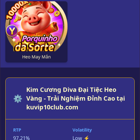
Heo May Mắn
Kim Cương Diva Đại Tiệc Heo
⚙️
Vàng - Trải Nghiệm Đỉnh Cao tại
kuvip10club.com
RTP
Volatility
97.21%
Low ⚡