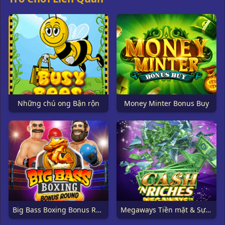
Những chú ong Bận rộn
Money Minter Bonus Buy
Big Bass Boxing Bonus Round
Megaways Tiền mặt & Sự giàu có