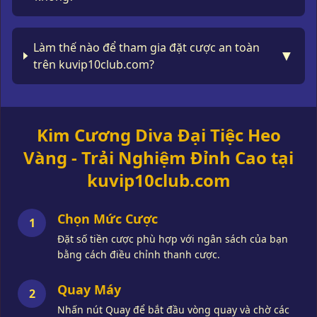
Làm thế nào để tham gia đặt cược an toàn
▼
trên kuvip10club.com?
Kim Cương Diva Đại Tiệc Heo
Vàng - Trải Nghiệm Đỉnh Cao tại
kuvip10club.com
Chọn Mức Cược
1
Đặt số tiền cược phù hợp với ngân sách của bạn
bằng cách điều chỉnh thanh cược.
Quay Máy
2
Nhấn nút Quay để bắt đầu vòng quay và chờ các