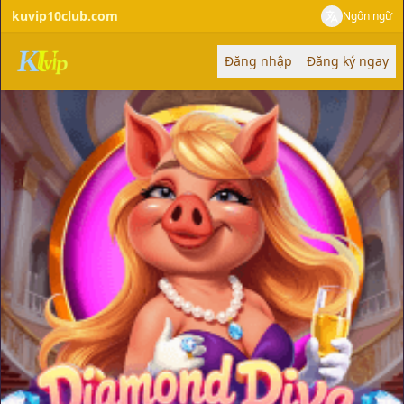
kuvip10club.com
Ngôn ngữ
Đăng nhập
Đăng ký ngay